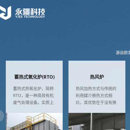
源自欧
蓄热式氧化炉(RTO)
热风炉
蓄热式热氧化炉，简称
热风加热方式与传统的
RTO，是一种高效有机
利用媒介换热方式相
废气处理设备。实质上
比，其优势在于没有换
是高效蓄热式换热器与
热损失，燃料热能利用
常规加热炉的结合体，
率非常高，同时又能热
主要由一个加热炉炉
风加热方式与传统的利