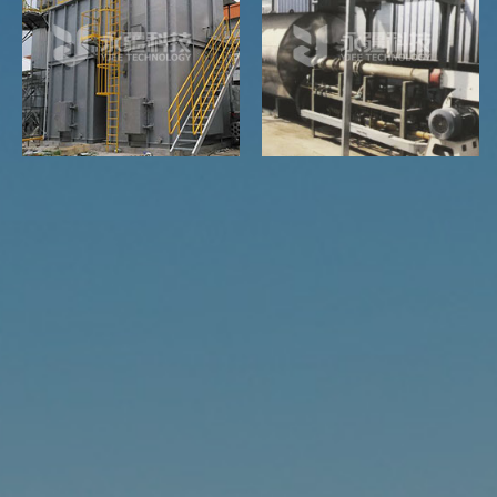
体、两个或者两个以上
用媒介换热方式相比，
蓄热室、换向系统以及
其优势在于没有换热损
燃料、供风和排烟系统
失，燃料热能利用率非
构成。RTO炉内部配...
常高，同时又能热风加
热...